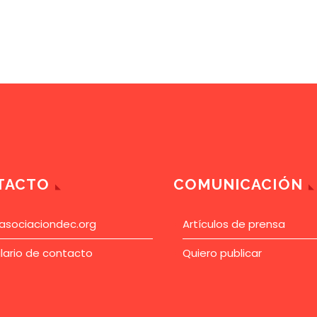
TACTO
COMUNICACIÓN
asociaciondec.org
Artículos de prensa
lario de contacto
Quiero publicar