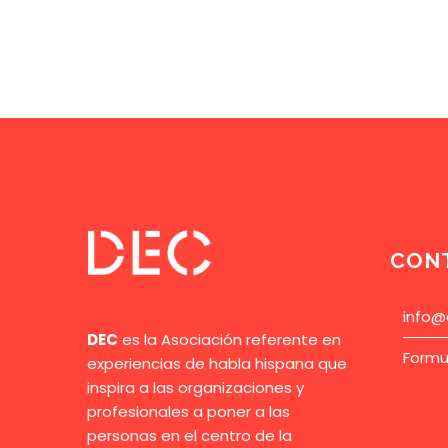
CON
info@
DEC
es la Asociación referente en
Formu
experiencias de habla hispana que
inspira a las organizaciones y
profesionales a poner a las
personas en el centro de la