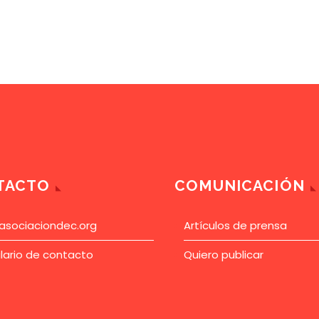
TACTO
COMUNICACIÓN
asociaciondec.org
Artículos de prensa
lario de contacto
Quiero publicar