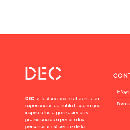
CON
info@
DEC
es la Asociación referente en
Formu
experiencias de habla hispana que
inspira a las organizaciones y
profesionales a poner a las
personas en el centro de la