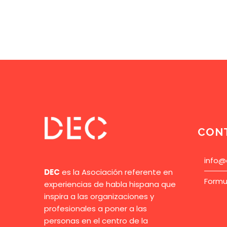
CON
info@
DEC
es la Asociación referente en
Formu
experiencias de habla hispana que
inspira a las organizaciones y
profesionales a poner a las
personas en el centro de la