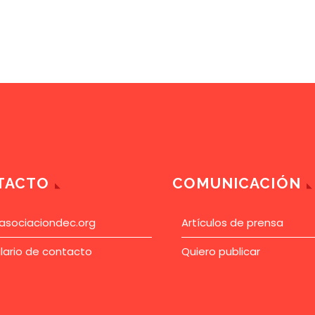
TACTO
COMUNICACIÓN
asociaciondec.org
Artículos de prensa
lario de contacto
Quiero publicar