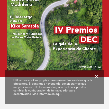
Madrileña
El liderazgo 
visto por
Kike Sarasola
IV Pr
emios 
Pr
esidente y Fundador 
DEC
de Room Mate Hotels
La gala de la 
Experiencia de Cliente
SEPTIEMBRE 17 • 00
Utilizamos cookies propias para mejorar los servicios que te
ofrecemos. Si continuas navegando, consideramos que
aceptas su uso. De todos modos, si lo prefieres, puedes
cambiar la configuración de tu navegador para
desactivarlas.
Más información aquí.