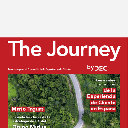
The Jour
ney
by
La revista para el Desarr
ollo de la Experiencia de Cliente
Informe sobr
e 
la madur
ez
de la 
Experiencia 
de Cliente 
en España
Mario T
aguas
desvela las claves de la 
estrategia de CX del
Grupo Mutua 