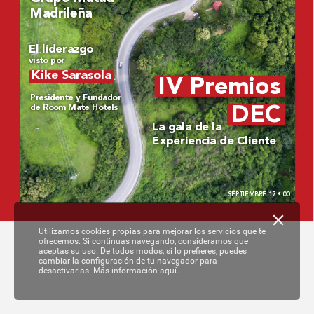
Madrileña
El liderazgo 
visto por
Kike Sarasola
IV Pr
emios 
Pr
esidente y Fundador 
DEC
de Room Mate Hotels
La gala de la 
Experiencia de Cliente
SEPTIEMBRE 17 • 00
Utilizamos cookies propias para mejorar los servicios que te
ofrecemos. Si continuas navegando, consideramos que
aceptas su uso. De todos modos, si lo prefieres, puedes
cambiar la configuración de tu navegador para
desactivarlas.
Más información aquí.