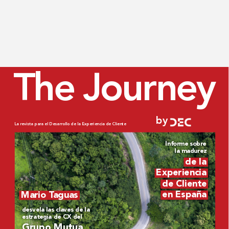
The Jour
ney
by
La revista para el Desarr
ollo de la Experiencia de Cliente
Informe sobr
e 
la madur
ez
de la 
Experiencia 
de Cliente 
en España
Mario T
aguas
desvela las claves de la 
estrategia de CX del
Grupo Mutua 