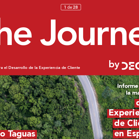
1
de
28
he Jour
n
by
ra el Desarr
ollo de la Experiencia de Cliente
Informe
la m
Experie
de Cli
en Es
o T
aguas