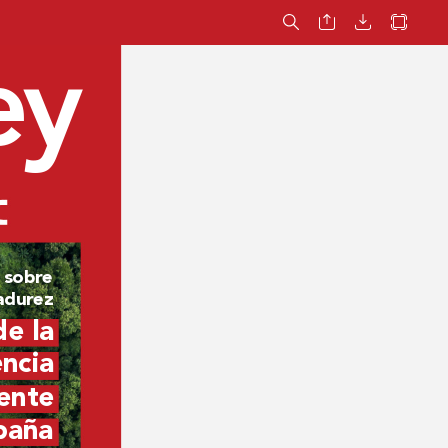
ey
 sobr
e 
adur
ez
de la 
ncia 
ente 
paña