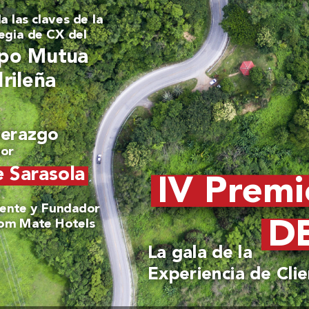
a las claves de la 
egia de CX del
po Mutua 
rileña
derazgo 
por
e Sarasola
IV Pr
emi
dente y Fundador 
D
om Mate Hotels
La gala de la 
Experiencia de Cli