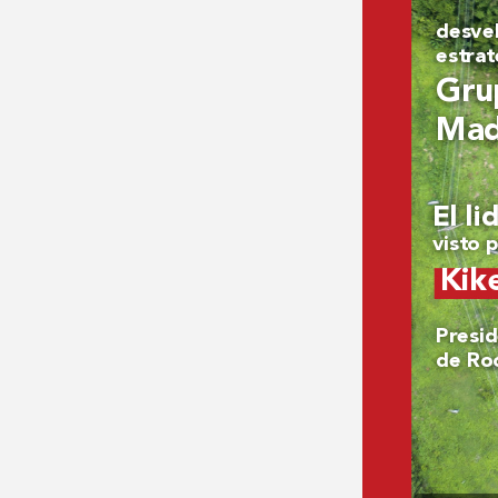
desvel
estrat
Gru
Mad
El li
visto 
Kik
Pr
esi
de Ro