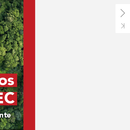
os 
EC
ente