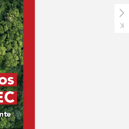
os 
EC
ente