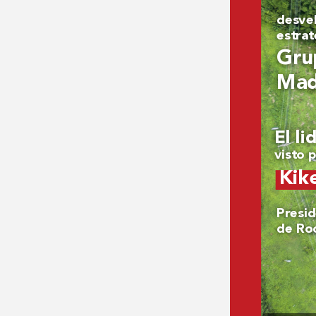
desvel
estrat
Gru
Mad
El li
visto 
Kik
Pr
esi
de Ro