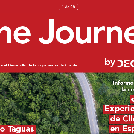
1
de
28
he Jour
n
by
ra el Desarr
ollo de la Experiencia de Cliente
Informe
la m
Experie
de Cli
en Es
o T
aguas