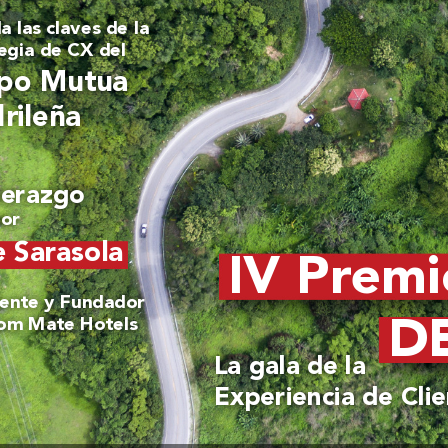
a las claves de la 
egia de CX del
po Mutua 
rileña
derazgo 
por
e Sarasola
IV Pr
emi
dente y Fundador 
D
om Mate Hotels
La gala de la 
Experiencia de Cli