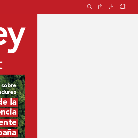
ey
 sobr
e 
adur
ez
de la 
ncia 
ente 
paña