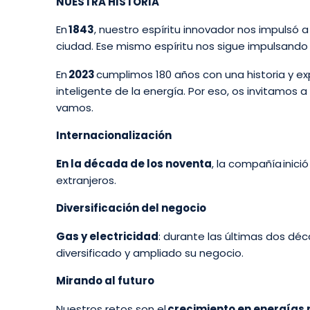
NUESTRA HISTORIA
En
1843
, nuestro espíritu innovador nos impulsó a
ciudad. Ese mismo espíritu nos sigue impulsando 
En
2023
cumplimos 180 años con una historia y ex
inteligente de la energía. Por eso, os invitamos
vamos.
Internacionalización
En la década de los noventa
, la compañía inici
extranjeros.
Diversificación del negocio
Gas y electricidad
: durante las últimas dos dé
diversificado y ampliado su negocio.
Mirando al futuro
Nuestros retos son el
crecimiento en energías