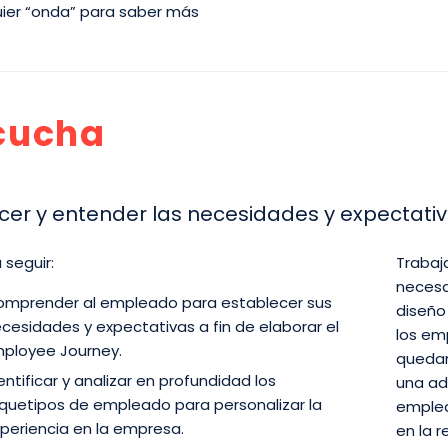
uier “onda” para saber más
cucha
er y entender las necesidades y expectati
 seguir:
Trabaj
necesar
mprender al empleado para establecer sus
diseño
cesidades y expectativas a fin de elaborar el
los em
ployee Journey.
quedar
entificar y analizar en profundidad los
una ad
quetipos de empleado para personalizar la
emplea
periencia en la empresa.
en la 