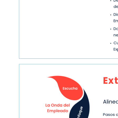
De
de
Di
Em
Do
ne
Cu
Ex
Ex
Aline
Pasos a