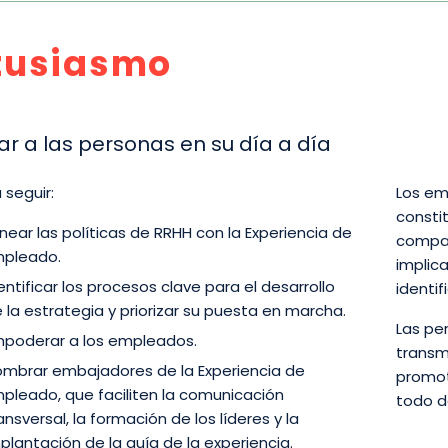
tusiasmo
ar a las personas en su día a día
 seguir:
Los em
consti
inear las políticas de RRHH con la Experiencia de
compañ
pleado.
implic
entificar los procesos clave para el desarrollo
identif
 la estrategia y priorizar su puesta en marcha.
Las pe
poderar a los empleados.
transm
mbrar embajadores de la Experiencia de
promot
pleado, que faciliten la comunicación
todo d
ansversal, la formación de los líderes y la
plantación de la guía de la experiencia.