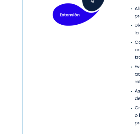
Al
pr
Di
la
Co
or
tr
Ev
ad
re
As
de
Cr
o 
pr