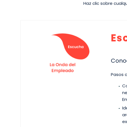
Haz clic sobre cualq
Es
Conoc
Pasos a
Co
ne
Em
Id
ar
ex