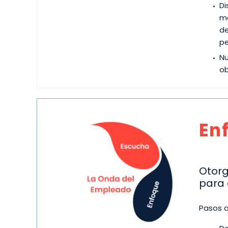
Di
me
de
pe
Nu
ob
En
Otorg
para 
Pasos a