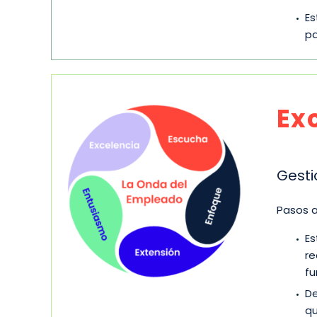
Es
pa
Ex
Gesti
Pasos a
Es
re
fu
De
qu