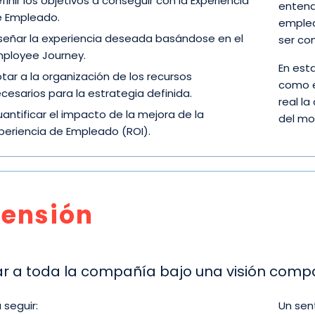
finir los objetivos a conseguir con la Experiencia
entend
 Empleado.
emplea
señar la experiencia deseada basándose en el
ser co
ployee Journey.
En est
tar a la organización de los recursos
como e
cesarios para la estrategia definida.
real la
antificar el impacto de la mejora de la
del mo
periencia de Empleado (ROI).
tensión
ar a toda la compañía bajo una visión comp
 seguir:
Un sen