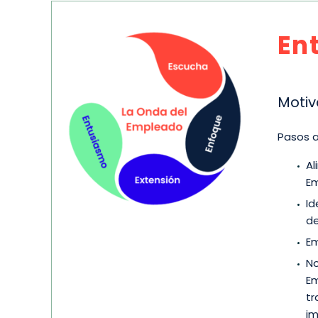
En
Motiv
Pasos a
Al
Em
Id
de
Em
No
Em
tr
im