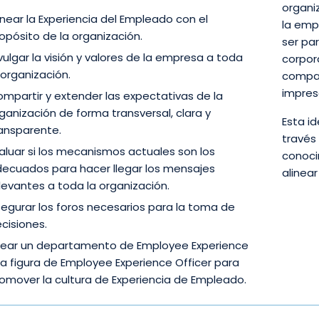
organi
inear la Experiencia del Empleado con el
la emp
opósito de la organización.
ser pa
vulgar la visión y valores de la empresa a toda
corpor
 organización.
compañ
impres
mpartir y extender las expectativas de la
ganización de forma transversal, clara y
Esta i
ansparente.
través
aluar si los mecanismos actuales son los
conoci
ecuados para hacer llegar los mensajes
alinea
levantes a toda la organización.
egurar los foros necesarios para la toma de
cisiones.
ear un departamento de Employee Experience
la figura de Employee Experience Officer para
omover la cultura de Experiencia de Empleado.