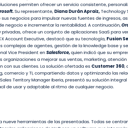
luciones permiten ofrecer un servicio consistente, personal
rosoft.
Su representante,
Diana Durán Apraiz,
Technology So
te sus negocios para impulsar nuevas fuentes de ingresos, a
de negocio e incrementar la rentabilidad. A continuación,
Or
 privadas, ofrece un conjunto de aplicaciones SaaS para ve
CX Account Executive, destacó que su tecnología,
Fusion Se
ones complejas de agentes, gestión de la knowledge base y ser
nal Vice President en
Salesforce,
quien indicó que su empre
organizaciones a mejorar sus ventas, marketing, atención a
 con sus clientes. La solución ofertada es
Customer 360
,
g, comercio y TI, compartiendo datos y optimizando las rela
Sales Territory Manager Iberia, presentó su solución integral 
ácil de usar y adaptable al ritmo de cualquier negocio.
ra nueve herramientas de las presentadas. Todas se centran