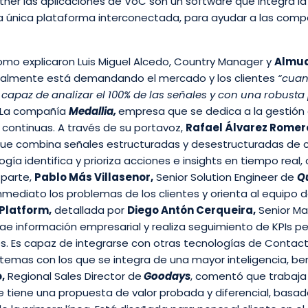
 las aplicaciones de VoC son un software que integra la reco
na única plataforma interconectada, para ayudar a las comp
mo explicaron Luis Miguel Alcedo, Country Manager y
Almud
ctualmente está demandando el mercado y los clientes
“cuan
a capaz de analizar el 100% de las señales y con una robus
. La compañía
Medallia,
empresa que se dedica a la gestión d
 continuas. A través de su portavoz,
Rafael Álvarez Romer
que combina señales estructuradas y desestructuradas de c
gía identifica y prioriza acciones e insights en tiempo real
 parte,
Pablo Más Villasenor,
Senior Solution Engineer de
Qu
nmediato los problemas de los clientes y orienta al equipo d
 Platform,
detallada por
Diego Antón Cerqueira,
Senior Ma
ae información empresarial y realiza seguimiento de KPIs pe
s. Es capaz de integrarse con otras tecnologías de Contac
s sistemas con los que se integra de una mayor inteligencia, 
,
Regional Sales Director de
Goodays
, comentó que trabaj
ue tiene una propuesta de valor probada y diferencial, basa