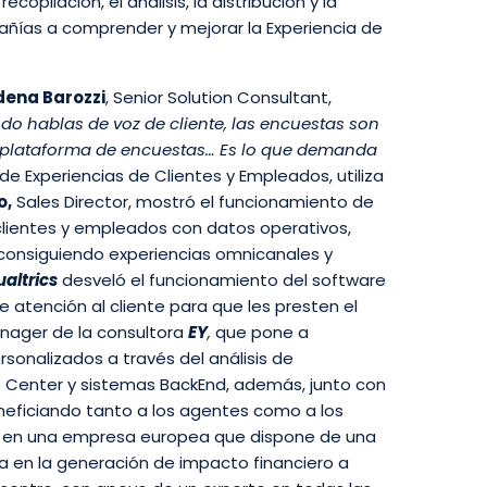
pilación, el análisis, la distribución y la
añías a comprender y mejorar la Experiencia de
ena Barozzi
, Senior Solution Consultant,
do hablas de voz de cliente, las encuestas son
ta plataforma de encuestas… Es lo que demanda
e Experiencias de Clientes y Empleados, utiliza
o,
Sales Director, mostró el funcionamiento de
lientes y empleados con datos operativos,
, consiguiendo experiencias omnicanales y
altrics
desveló el funcionamiento del software
e atención al cliente para que les presten el
nager de la consultora
EY
,
que pone a
rsonalizados a través del análisis de
t Center y sistemas BackEnd, además, junto con
beneficiando tanto a los agentes como a los
a en una empresa europea que dispone de una
da en la generación de impacto financiero a