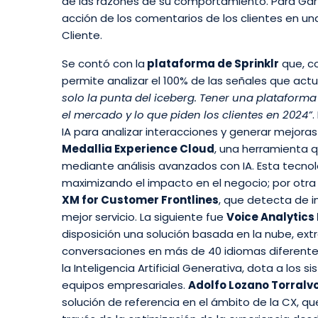
de las razones de su comportamiento. Para Gartner
acción de los comentarios de los clientes en u
Cliente.
Se contó con la
plataforma de Sprinklr
que, co
permite analizar el 100% de las señales que a
solo la punta del iceberg. Tener una plataform
el mercado y lo que piden los clientes en 2024”
IA para analizar interacciones y generar mejoras
Medallia Experience Cloud
, una herramienta 
mediante análisis avanzados con IA. Esta tecnolo
maximizando el impacto en el negocio; por otra
XM for Customer Frontlines
, que detecta de i
mejor servicio. La siguiente fue
Voice Analytics
disposición una solución basada en la nube, extr
conversaciones en más de 40 idiomas diferente
la Inteligencia Artificial Generativa, dota a lo
equipos empresariales.
Adolfo Lozano Torralvo
solución de referencia en el ámbito de la CX, q