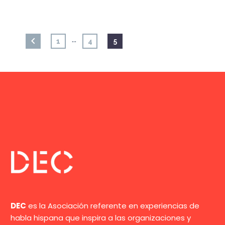
…
1
4
5
DEC
es la Asociación referente en experiencias de
habla hispana que inspira a las organizaciones y