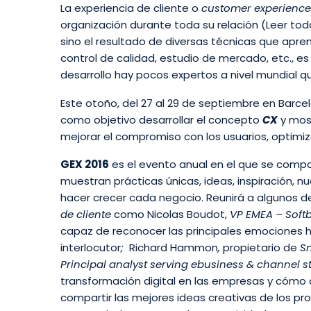
La experiencia de cliente o
customer experience
organización durante toda su relación (Leer tod
sino el resultado de diversas técnicas que apr
control de calidad, estudio de mercado, etc., es
desarrollo hay pocos expertos a nivel mundial q
Este otoño, del 27 al 29 de septiembre en Barce
como objetivo desarrollar el concepto
CX
y most
mejorar el compromiso con los usuarios, optim
GEX 2016
es el evento anual en el que se compa
muestran prácticas únicas, ideas, inspiración, 
hacer crecer cada negocio. Reunirá a algunos d
de cliente
como Nicolas Boudot,
VP EMEA – Soft
capaz de reconocer las principales emociones
interlocutor
;
Richard Hammon
,
propietario de
Sm
Principal analyst serving ebusiness & channel st
transformación digital en las empresas y cómo 
compartir las mejores ideas creativas de los p