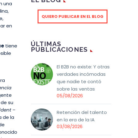
on una
lina,
QUIERO PUBLICAR EN EL BLOG
e,
tar en
ÚLTIMAS
ue
tiene
PUBLICACIONES
sible
El B2B no existe: Y otras
verdades incómodas
ara
que nadie te contó
encia
sobre las ventas
igente
05/08/2026
 de su
sident –
Retención del talento
a de la
en la era de la IA
de
03/08/2026
conocido