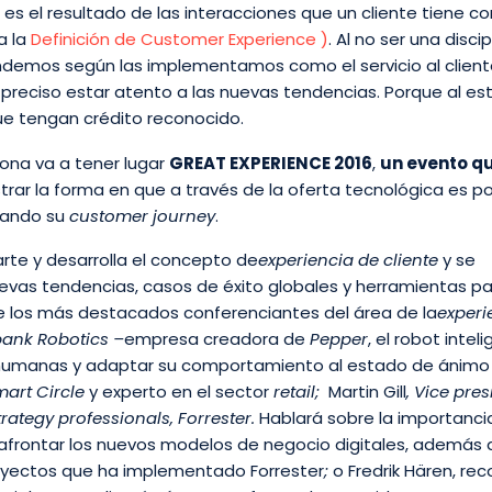
es el resultado de las interacciones que un cliente tiene c
a la
Definición de Customer Experience )
. Al no ser una discip
endemos según las implementamos como el servicio al client
 preciso estar atento a las nuevas tendencias. Porque al es
ue tengan crédito reconocido.
lona va a tener lugar
GREAT EXPERIENCE 2016
,
un evento q
rar la forma en que a través de la oferta tecnológica es po
izando su
customer journey
.
rte y desarrolla el concepto de
experiencia de cliente
y se
nuevas tendencias, casos de éxito globales y herramientas p
e los más destacados conferenciantes del área de la
experi
bank Robotics –
empresa creadora de
Pepper
, el robot intel
 humanas y adaptar su comportamiento al estado de ánimo
art Circle
y experto en el sector
retail
;
Martin Gill
, Vice pre
rategy professionals, Forrester.
Hablará sobre la importanci
afrontar los nuevos modelos de negocio digitales, además 
royectos que ha implementado Forrester
;
o Fredrik Hären, re