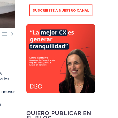
SUSCRIBETE A NUESTRO CANAL


o,
e los
 innovar
n
QUIERO PUBLICAR EN
EL BLOG