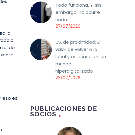
ndes
Todo funciona. Y, sin
embargo, no ocurre
nada.
27/07/2026
ra la
trabajo
CX de proximidad: El
cio, de
valor de volver a lo
miento
local y artesanal en un
mundo
hiperdigitalizado
23/07/2026
r eso es
PUBLICACIONES DE
SOCIOS
n