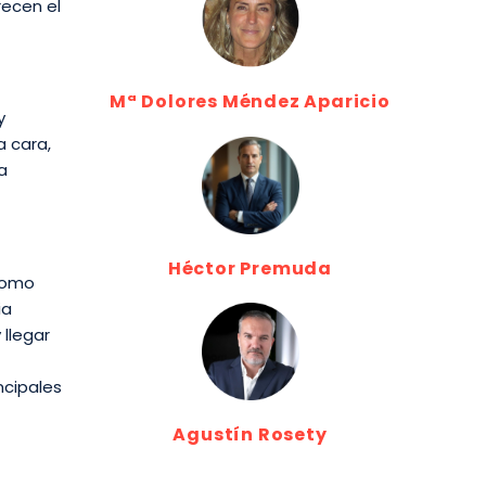
recen el
Mª Dolores Méndez Aparicio
y
a cara,
a
Héctor Premuda
 como
ia
 llegar
ncipales
Agustín Rosety