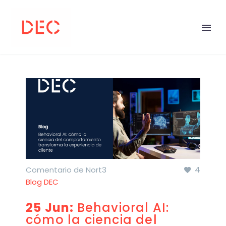
4
Comentario de Nort3
Blog DEC
25 Jun:
Behavioral AI:
cómo la ciencia del