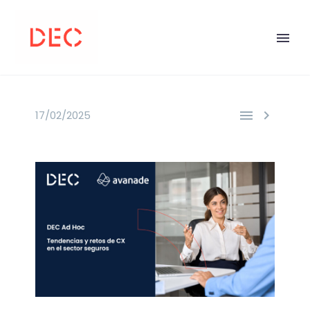


17/02/2025