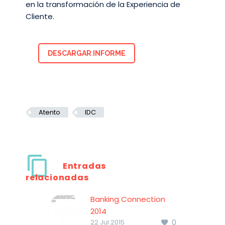
en la transformación de la Experiencia de
Cliente.
DESCARGAR INFORME
Atento
IDC
Entradas
relacionadas
Banking Connection
2014
0
En este documento se
22 Jul 2015