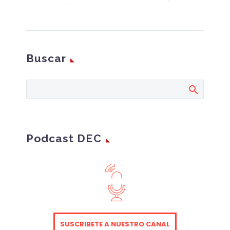
reflejan las
conclusiones del Group
Thinking moderado por
IDC durante su evento
Buscar
anual dirigido al sector
financiero español en
Madrid.
Podcast DEC
SUSCRIBETE A NUESTRO CANAL