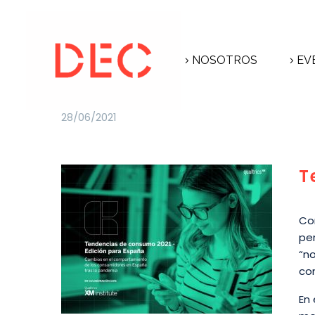
NOSOTROS
EV
28/06/2021
T
Co
pe
“n
co
En