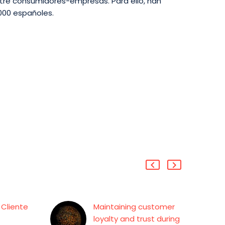
tre consumidores-empresas. Para ello, han
000 españoles.
 Cliente
Maintaining customer
loyalty and trust during