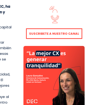
EC, ha
n y
capital
SUSCRIBETE A NUESTRO CANAL
zar
También
resas
e se
cidad,
El
ejores
o
uye al
entro