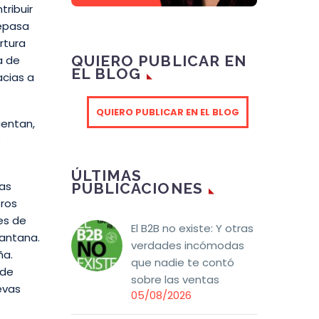
ribuir
repasa
rtura
QUIERO PUBLICAR EN
a de
EL BLOG
acias a
QUIERO PUBLICAR EN EL BLOG
uentan,
e
ÚLTIMAS
las
PUBLICACIONES
tros
des de
El B2B no existe: Y otras
Santana.
verdades incómodas
ña.
que nadie te contó
 de
sobre las ventas
uevas
05/08/2026