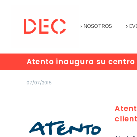
NOSOTROS
EV
Atento inaugura su centro 
07/07/2015
Atent
clien