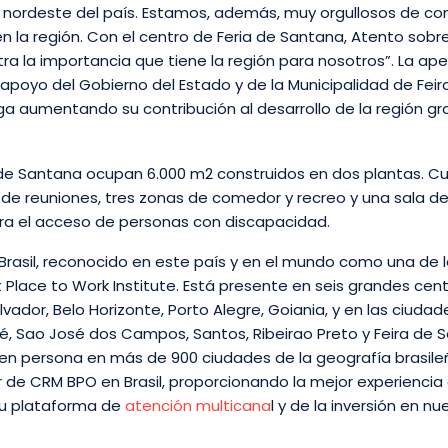
 nordeste del país. Estamos, además, muy orgullosos de cont
 en la región. Con el centro de Feria de Santana, Atento sob
ra la importancia que tiene la región para nosotros”. La ape
apoyo del Gobierno del Estado y de la Municipalidad de Feir
a aumentando su contribución al desarrollo de la región gr
 de Santana ocupan 6.000 m2 construidos en dos plantas. C
 de reuniones, tres zonas de comedor y recreo y una sala d
ara el acceso de personas con discapacidad.
rasil, reconocido en este país y en el mundo como una de 
 Place to Work Institute. Está presente en seis grandes cen
lvador, Belo Horizonte, Porto Alegre, Goiania, y en las ciuda
 Sao José dos Campos, Santos, Ribeirao Preto y Feira de 
 en persona en más de 900 ciudades de la geografía brasile
 de CRM BPO en Brasil, proporcionando la mejor experiencia
 su plataforma de
atención multicana
l y de la inversión en n