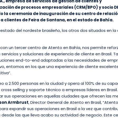
A., empresa de servicios de gestión de clientes y
ización de procesos empresariales (CRM/BPO) y socio D
o la ceremonia de inauguración de su centro de relació
a clientes de Feira de Santana, en el estado de Bahía.
 estado del nordeste brasileño, los otros dos situados en la 
 con un tercer centro de Atento en Bahía, nos permite refor
 servicios y soluciones de experiencia de cliente en Brasil. 
uciones end-to-end adaptadas a las necesidades de emp
, entornos en los que una experiencia de cliente excelent
tiva”.
o a 2.500 personas en la ciudad y opera al 100% de su capa
cross selling y soporte técnico a empresas líderes en Brasil. 
car sus operaciones en aquellas ciudades que ofrecen las m
son Armbrust
, Director General de Atento en Brasil, “Atent
ara expandir sus operaciones en Brasil a la vez que contrib
 desde las que lleva acabo su actividad de negocio. Este c