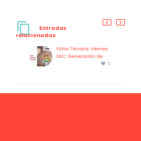
Entradas
relacionadas
Ficha Técnica: Viernes
DEC: Generación de
0
Experiencias desde
Atención al cliente
Ficha técnica del
Viernes DEC:
Generación de
Experiencias desde
Atención al cliente
(PDF) tuvo lugar el 29
de noviembre de 2024,
mediante formato
híbrido: online y