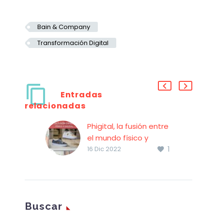
Bain & Company
Transformación Digital
Entradas
relacionadas
Phigital, la fusión entre
el mundo físico y
1
digital
16 Dic 2022
Phigital, la fusión entre
el mundo físico y
digital Phigital surge
como un nuevo
Buscar
término para describir