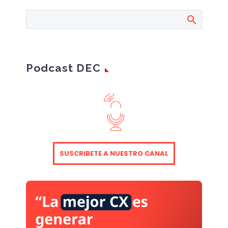
la combinación entre
el mundo físico y
digital en un negocio.
Supone una
importante evolución
en la experiencia del
Podcast DEC
cliente y una especial
atención como
estrategia de marca.
La omnicanalidad
describe experiencias
tanto online como
offline, para integrar el
SUSCRIBETE A NUESTRO CANAL
viaje del cliente a
través de varios
puntos de contacto
tanto físicos como
digitales. Pero ¿Cómo
pueden combinarse