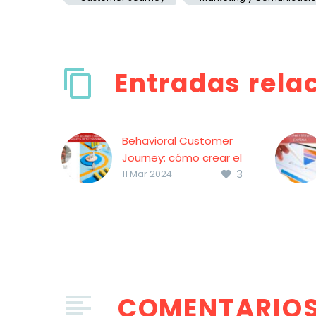
Entradas rela
Behavioral Customer
Journey: cómo crear el
3
mapa de conducta de
11 Mar 2024
tu consumidor
COMENTARIO