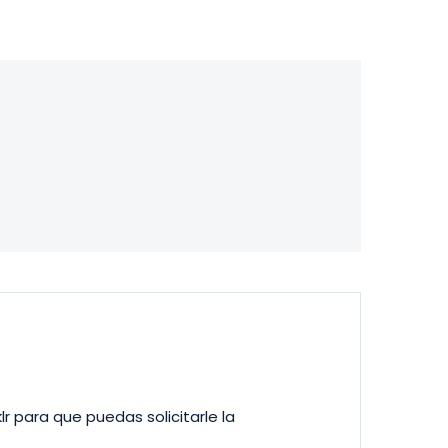
nline.
la contaminación.
Desde los años 70, el
crecimiento
económico ha
deteriorado el medio
ambiente,
amenazando el
bienestar logrado. Si
continuamos con los
hábitos actuales,
enfrentamos un estrés
insostenible en los
recursos y posibles
colapsos ambientales.
r para que puedas solicitarle la