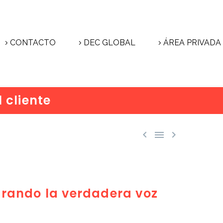
CONTACTO
DEC GLOBAL
ÁREA PRIVADA
 cliente



frando la verdadera voz