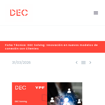
Ficha Técnica: DEC Solving: Innovación en nuevos modelos de
conexión con Clientes



31/03/2026