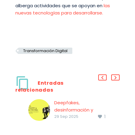
alberga actividades que se apoyan en
las
nuevas tecnologías para desarrollarse.
Transformación Digital
Entradas
relacionadas
Deepfakes,
desinformación y
1
amenazas híbridas.
29 Sep 2025
Conoce el estudio
“Deepfakes,