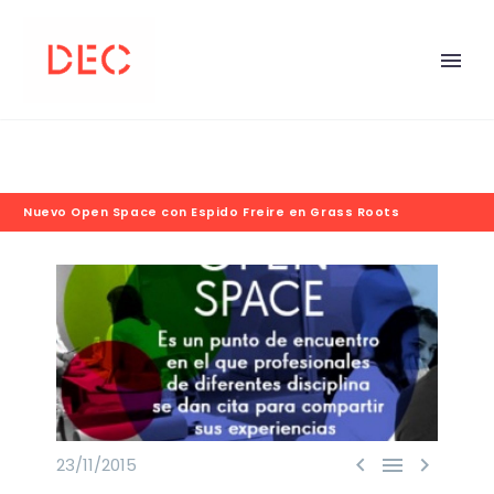
Nuevo Open Space con Espido Freire en Grass Roots



23/11/2015