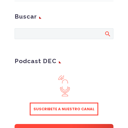
desinformación y
amenazas híbridas.”.
Buscar
Una guía práctica para
proteger la reputación
en la era de la IA
generativa de Foro IA.
Podcast DEC
SUSCRIBETE A NUESTRO CANAL