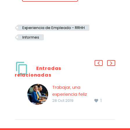
Experiencia de Empleado - RRHH
Informes
Entradas
relacionadas
Trabajar, una
experiencia feliz
1
Trabajar, una
28 Oct 2019
experiencia feliz
Vivimos en un mundo
en el que las
experiencias son un