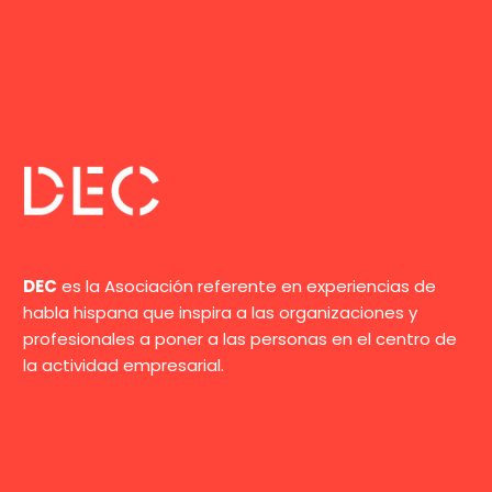
factor cada vez más
importante para las
personas. Si nos
centramos en el
mundo laboral, la
felicidad es el factor
que actúa como
indicador del grado de
satisfacción del
empleado con su
DEC
es la Asociación referente en experiencias de
puesto de trabajo, y lo
habla hispana que inspira a las organizaciones y
es desde que éste
profesionales a poner a las personas en el centro de
afronta los primeros
la actividad empresarial.
procesos de selección,
hasta que abandona
la organización. La
empresa colombiana
“Mide la Felicidad”, con