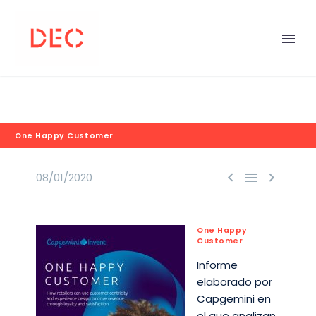
One Happy Customer



08/01/2020
One Happy
Customer
Informe
elaborado por
Capgemini en
el que analizan