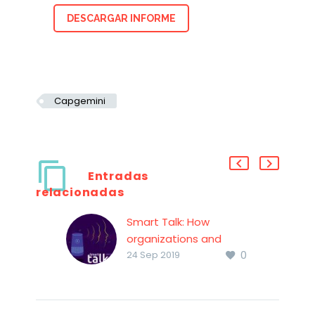
DESCARGAR INFORME
Capgemini
Entradas
relacionadas
Smart Talk: How
organizations and
0
consumers are
24 Sep 2019
embracing voice and
chat assistants
Smart Talk – How