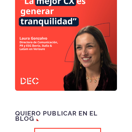
expectativas
crecientes, los
asistentes de
conversación están en
condiciones de
transformar el
panorama de la
Experiencia de Cliente,
pero,…
QUIERO PUBLICAR EN EL
BLOG