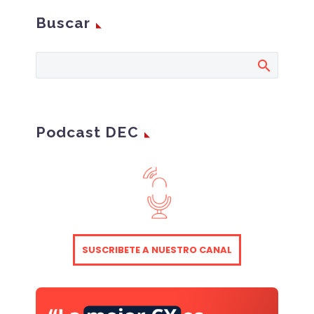
organizations and
Buscar
consumers are
embracing voice and
chat assistants
Informe elaborado por
Capgemini en el que
se analizan las cada
vez mayores
Podcast DEC
expectativas que los
consumidores tienen
de los asistentes de
conversación. Los
asistentes de
conversación llegaron
para quedarse, y dada
SUSCRIBETE A NUESTRO CANAL
su rápida evolución, los
consumidores esperan
más de ellos día a día.
Si cumplen con estas