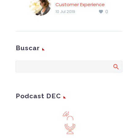
Customer Experience
0
(CX)
10 Jul 2019
Impact of AI for
Customer Experience
(CX) Informe
elaborado por
Buscar
Capgemini.
Podcast DEC