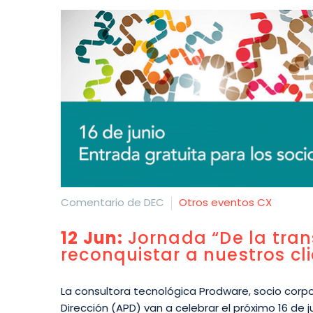
Comentario de DEC
Otros eventos CX
12 Jun:
Jornada “De la tra
reconquistar a nuestros cl
La consultora tecnológica Prodware, socio corpor
Dirección (APD) van a celebrar el próximo 16 de