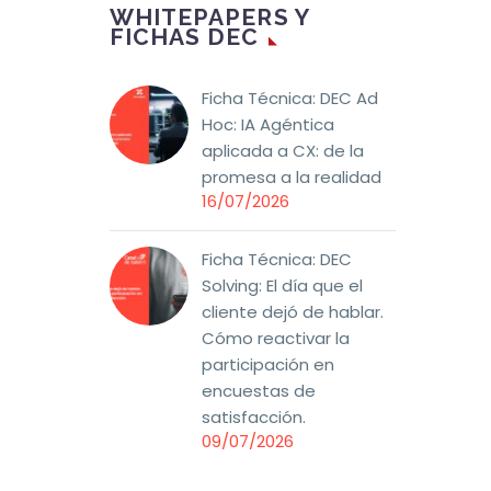
ue
desvinculación, etc., y
WHITEPAPERS Y
FICHAS DEC
 detrás
son ellos los que con
su labor diaria,
a voz
consiguen atraerlos,
Ficha Técnica: DEC Ad
 —y
generar negocio,
Hoc: IA Agéntica
ón de
e impactar de forma
aplicada a CX: de la
 separa
muy notable en la
promesa a la realidad
s que
experiencia y el
16/07/2026
las que
recuerdo que van a
mantener…
Ficha Técnica: DEC
Solving: El día que el
cliente dejó de hablar.
s
Cómo reactivar la
icos
participación en
encuestas de
satisfacción.
09/07/2026