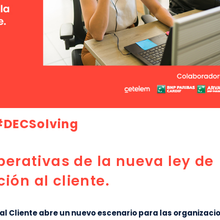
#DECSolving
perativas de la nueva ley de
ión al cliente.
 al Cliente abre un nuevo escenario para las organizaci