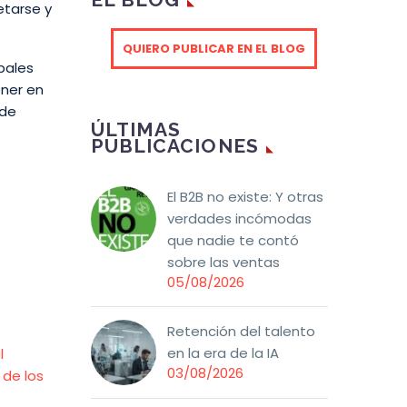
etarse y
QUIERO PUBLICAR EN EL BLOG
pales
oner en
 de
ÚLTIMAS
PUBLICACIONES
El B2B no existe: Y otras
verdades incómodas
que nadie te contó
sobre las ventas
05/08/2026
Retención del talento
en la era de la IA
l
03/08/2026
de los