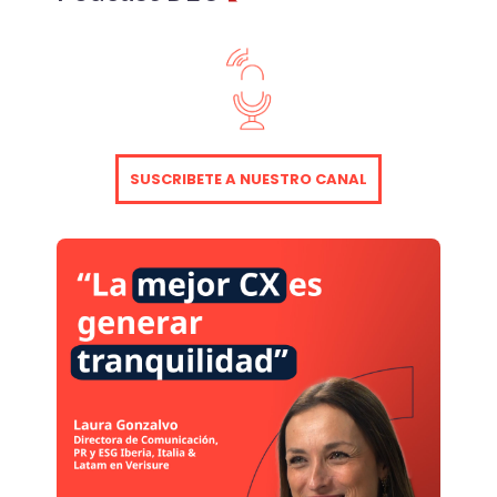
dispositivos, sino que
también está
transformando la
manera en que
experimentamos
servicios y productos.
En este blog,
SUSCRIBETE A NUESTRO CANAL
explicaremos el
impacto de la
tecnología háptica en
la experiencia del
cliente, destacando
sus beneficios y cómo
está dando forma al
futuro de las
interacciones táctiles.
¿Qué es la Tecnología
Háptica? Se refiere…