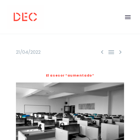



21/04/2022
El asesor “aumentado”