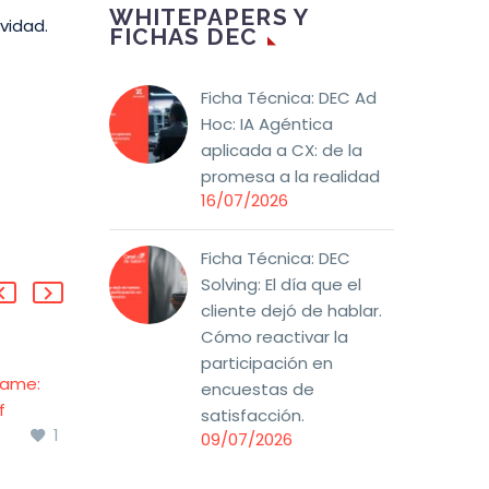
WHITEPAPERS Y
vidad.
FICHAS DEC
Ficha Técnica: DEC Ad
Hoc: IA Agéntica
aplicada a CX: de la
promesa a la realidad
16/07/2026
Ficha Técnica: DEC
Solving: El día que el
cliente dejó de hablar.
Cómo reactivar la
participación en
game:
VI Informe de Madurez
encuestas de
f
CX
satisfacción.
1
1
rience
DEC y Bain, en
16 Dic 2022
09/07/2026
t
colaboración de Stiga,
nomy’
han realizado este