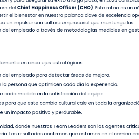
ón y para asegurar su éxito a largo plazo, en 2025 consol
gura del
Chief Happiness Officer (CHO)
. Este rol no es un 
rtir el bienestar en nuestra palanca clave de excelencia op
aduce en impulsar una cultura empresarial que mantenga las
ia del empleado a través de metodologías medibles en gest
ndamenta en cinco ejes estratégicos:
ida del empleado para detectar áreas de mejora.
la persona que optimicen cada día la experiencia.
de cada medida en la satisfacción del equipo.
para que este cambio cultural cale en toda la organizaci
e un impacto positivo y perdurable.
midad, donde nuestros Team Leaders son los agentes crític
iaria. Los resultados confirman que estamos en el camino co