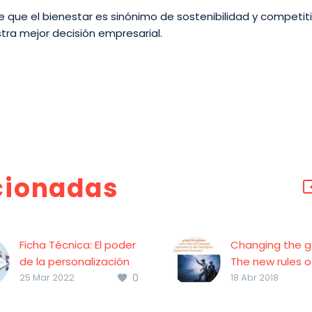
e que el bienestar es sinónimo de sostenibilidad y competiti
tra mejor decisión empresarial.
cionadas
Ficha Técnica: El poder
Changing the 
de la personalización
The new rules o
0
del Customer Data
Customer Expe
25 Mar 2022
18 Abr 2018
Ficha técnica del
in the ‘Intelligen
Viernes DEC “El poder
Experience Eco