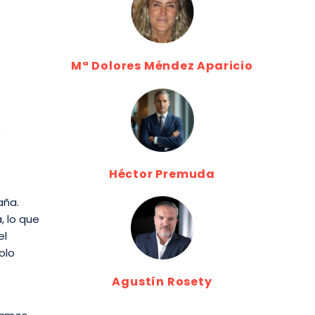
Mª Dolores Méndez Aparicio
Héctor Premuda
aña.
, lo que
el
olo
Agustín Rosety