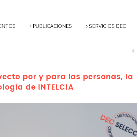
ENTOS
PUBLICACIONES
SERVICIOS DEC

ecto por y para las personas, la
logía de INTELCIA