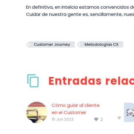
En definitiva, en Intelcia estamos convencidos d
Cuidar de nuestra gente es, sencillamente, nues
Customer Journey
Metodologías CX
Entradas rela
Cómo guiar al cliente
en el Customer
2
Journey hacia
15 Jun 2023
experiencias
personalizadas