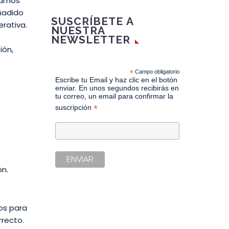
idamos
añadido
SUSCRÍBETE A
erativa.
NUESTRA
NEWSLETTER
ión,
*
Campo obligatorio
Escribe tu Email y haz clic en el botón
enviar. En unos segundos recibirás en
tu correo, un email para confirmar la
*
suscripción
ón.
os para
rrecto.