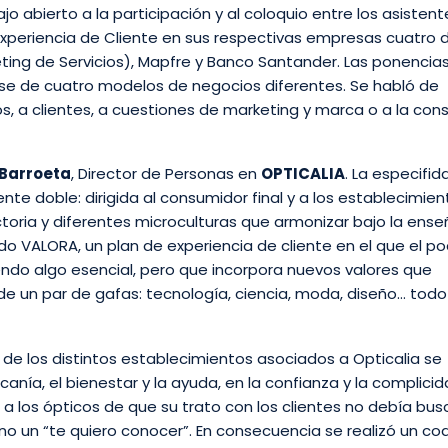
 abierto a la participación y al coloquio entre los asistente
eriencia de Cliente en sus respectivas empresas cuatro d
ting de Servicios), Mapfre y Banco Santander. Las ponencia
rse de cuatro modelos de negocios diferentes. Se habló de
, a clientes, a cuestiones de marketing y marca o a la consu
 Barroeta
, Director de Personas en
OPTICALIA
. La especifid
nte doble: dirigida al consumidor final y a los establecimien
ctoria y diferentes microculturas que armonizar bajo la ens
ado VALORA, un plan de experiencia de cliente en el que el p
iendo algo esencial, pero que incorpora nuevos valores que
de un par de gafas: tecnología, ciencia, moda, diseño… todo 
nte de los distintos establecimientos asociados a Opticalia se
anía, el bienestar y la ayuda, en la confianza y la complici
 a los ópticos de que su trato con los clientes no debía bus
ino un “te quiero conocer”. En consecuencia se realizó un co