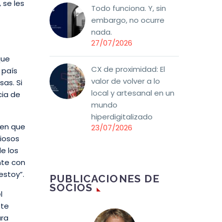
 se les
Todo funciona. Y, sin
embargo, no ocurre
nada.
27/07/2026
que
CX de proximidad: El
 país
valor de volver a lo
as. Si
local y artesanal en un
cia de
mundo
hiperdigitalizado
nen que
23/07/2026
liosos
de los
ente con
estoy”.
PUBLICACIONES DE
SOCIOS
l
ete
ura