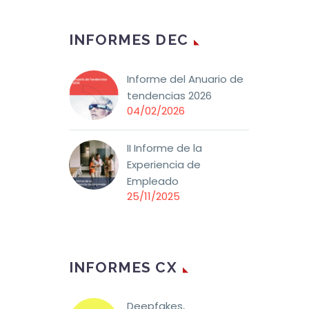
l
personalización o
 como
proporcionar
INFORMES DEC
eguir
información imprecisa.
ún: el
 de
Informe del Anuario de
tendencias 2026
04/02/2026
II Informe de la
Experiencia de
Empleado
25/11/2025
INFORMES CX
Deepfakes,