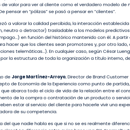
 de valor para ver al cliente como el verdadero modelo de 
e pensar en “pólizas” se pasó a pensar en “clientes”.
 a valorar la calidad percibida, la interacción establecida
an, neutro o detractor) trasladable a los modelos predictivo
impago…) en función del histórico mantenido con él. A partir
a hacer que los clientes sean promotores y, por otro lado, 
pciones telemáticas…). En cualquier caso, según César Luen
or la estructura de toda la organización a título interno, de
rgo de
Jorge Martínez-Arroyo
, Director de Brand Customer
cepto de Economía de la Experiencia como punto de partida,
e que abarca todo el ciclo de vida de la relación entre el co
ento de la compra o contratación de un producto o servici
en estar al servicio del cliente para hacerle vivir una expe
ciadora de su competencia.
 del que nadie habla es que si no se es realmente diferenci