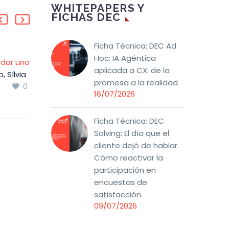
WHITEPAPERS Y
FICHAS DEC
Ficha Técnica: DEC Ad
Hoc: IA Agéntica
dar uno
DEC Solving: Chatbots,
aplicada a CX: de la
, Sílvia
IA y Cliente: Desafíos y
promesa a la realidad
0
0
stra
Oportunidades
18 Mar 2025
16/07/2026
ue hasta
En un mundo donde la
IA está cada vez más
Ficha Técnica: DEC
presente en la relación
Solving: El día que el
or
con los clientes, las
cliente dejó de hablar.
el
empresas se
Cómo reactivar la
lección
enfrentan a nuevos
participación en
a luz
desafíos. Los chatbots
encuestas de
a través
potencian la eficiencia,
satisfacción.
de
pero también pueden
09/07/2026
 pasa
generar errores por
falta de