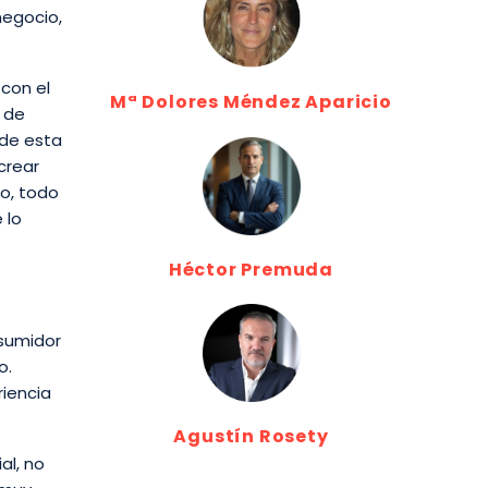
negocio,
 con el
Mª Dolores Méndez Aparicio
s de
 de esta
crear
go, todo
 lo
Héctor Premuda
nsumidor
o.
riencia
Agustín Rosety
al, no