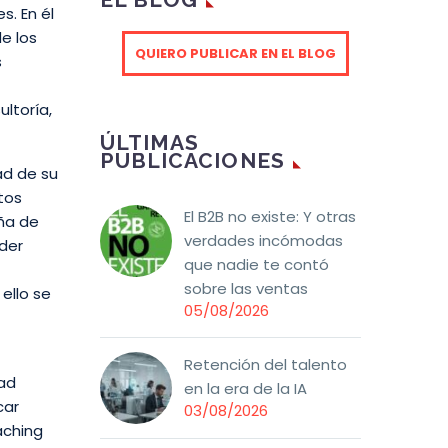
s. En él
e los
QUIERO PUBLICAR EN EL BLOG
s
ltoría,
ÚLTIMAS
PUBLICACIONES
ad de su
tos
El B2B no existe: Y otras
eña de
verdades incómodas
oder
que nadie te contó
sobre las ventas
ello se
05/08/2026
Retención del talento
dad
en la era de la IA
car
03/08/2026
aching