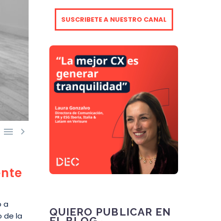
SUSCRIBETE A NUESTRO CANAL


ente
ó a
QUIERO PUBLICAR EN
 de la
EL BLOG