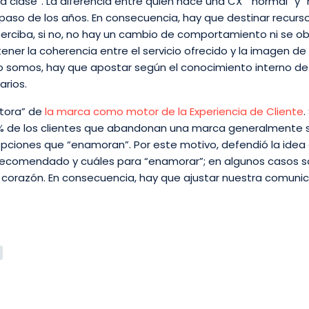
la clase”. La diferencia entre quien hace una CX “normal” y 
aso de los años. En consecuencia, hay que destinar recurso
o perciba, si no, no hay un cambio de comportamiento ni se o
er la coherencia entre el servicio ofrecido y la imagen d
somos, hay que apostar según el conocimiento interno de
rios.
ctora” de
la marca como motor de la Experiencia de Cliente
.
60% de los clientes que abandonan una marca generalmente 
pciones que “enamoran”. Por este motivo, defendió la idea
r recomendado y cuáles para “enamorar”; en algunos casos s
l corazón. En consecuencia, hay que ajustar nuestra comuni