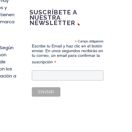
“muy
s y
SUSCRÍBETE A
btienen
NUESTRA
e marca
NEWSLETTER
*
Campo obligatorio
Escribe tu Email y haz clic en el botón
 Según
enviar. En unos segundos recibirás en
son
tu correo, un email para confirmar la
 de
*
suscripción
on los
cación a