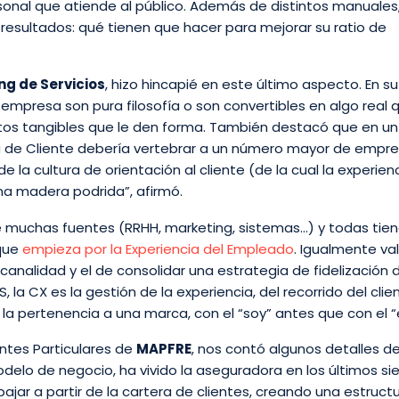
rsonal que atiende al público. Además de distintos manuales,
 resultados: qué tienen que hacer para mejorar su ratio de
g de Servicios
, hizo hincapié en este último aspecto. En su
la empresa son pura filosofía o son convertibles en algo real 
ntos tangibles que le den forma. También destacó que en un
ia de Cliente debería vertebrar a un número mayor de empres
 la cultura de orientación al cliente (de la cual la experien
na madera podrida”, afirmó.
de muchas fuentes (RRHH, marketing, sistemas…) y todas tie
 que
empieza por la Experiencia del Empleado
. Igualmente va
canalidad y el de consolidar una estrategia de fidelización 
, la CX es la gestión de la experiencia, del recorrido del cli
la pertenencia a una marca, con el “soy” antes que con el “
entes Particulares de
MAPFRE
, nos contó algunos detalles de
delo de negocio, ha vivido la aseguradora en los últimos si
bajar a partir de la cartera de clientes, creando una estruct