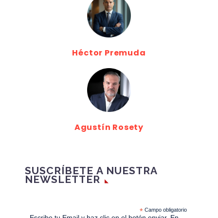
Héctor Premuda
Agustín Rosety
SUSCRÍBETE A NUESTRA
NEWSLETTER
*
Campo obligatorio
Escribe tu Email y haz clic en el botón enviar. En