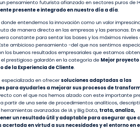
 un pensamiento futurista afianzado en sectores puros de I
ente presente e integrado en nuestro día a día
.
, donde entendemos la innovación como un valor imprescind
cuta de manera directa en las empresas y las personas. En 
ra constante para sentar las bases y los máximos niveles
te. Este ambicioso pensamiento -del que nos sentimos espec
con los buenos resultados empresariales que estamos obten
el prestigioso galardón en la categoría de
Mejor proyecto
o de la Experiencia de Cliente
.
 especializada en ofrecer
soluciones adaptadas a las
es para ayudarles a mejorar sus procesos de transfor
royecto con el que nos hemos alzado con este importante pr
a partir de una serie de procedimientos analíticos, descripti
de herramientas avanzadas de IA y Big Data,
trata, analiza,
ener un resultado útil y adaptable para asegurar que 
 acertada en virtud a sus necesidades y el entorno en e