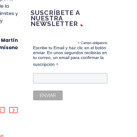
e la
SUSCRÍBETE A
ímites y
NUESTRA
 y
NEWSLETTER
 Martín
*
Campo obligatorio
Unísono
Escribe tu Email y haz clic en el botón
enviar. En unos segundos recibirás en
tu correo, un email para confirmar la
*
suscripción
he
Hacia una Experiencia