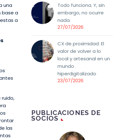
ma una
Todo funciona. Y, sin
n base a
embargo, no ocurre
uestas a
nada.
27/07/2026
es
CX de proximidad: El
valor de volver a lo
local y artesanal en un
mundo
os
hiperdigitalizado
vantes
23/07/2026
 ruido,
era
PUBLICACIONES DE
tos
SOCIOS
rontar
de las
intas