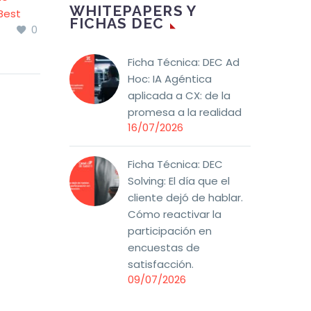
WHITEPAPERS Y
Best
de Cliente
FICHAS DEC
0
1
transformadora – Axis
19 Ene 2024
 Project
Corporate
Ficha Técnica: DEC Ad
Conoce el el estudio
Hoc: IA Agéntica
uipo de
Hacia una Experiencia
aplicada a CX: de la
pertos
de Cliente
promesa a la realidad
a
transformadora. Un
16/07/2026
a (líder
estudio del Modelo de
estión
Madurez Tecnológica
en CX de Axis
Ficha Técnica: DEC
notable
Corporate.
Solving: El día que el
 que les
cliente dejó de hablar.
ioso
Cómo reactivar la
 Best
participación en
encuestas de
satisfacción.
09/07/2026