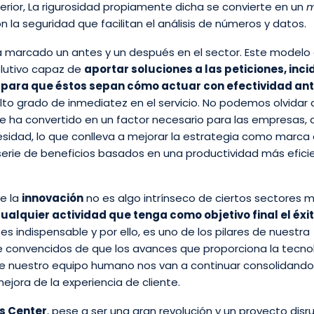
erior, La rigurosidad propiamente dicha se convierte en un
m
 la seguridad que facilitan el análisis de números y datos.
 marcado un antes y un después en el sector. Este modelo
lutivo capaz de
aportar soluciones a las peticiones, inc
es para que éstos sepan cómo actuar con efectividad an
alto grado de inmediatez en el servicio. No podemos olvidar
e ha convertido en un factor necesario para las empresas, a
esidad, lo que conlleva a mejorar la estrategia como marca
serie de beneficios basados en una productividad más efici
ue la
innovación
no es algo intrínseco de ciertos sectores 
ualquier actividad que tenga como objetivo final el éxi
 indispensable y por ello, es uno de los pilares de nuestra
 convencidos de que los avances que proporciona la tecno
d de nuestro equipo humano nos van a continuar consolidando
ejora de la experiencia de cliente.
s Center
, pese a ser una gran revolución y un proyecto disru