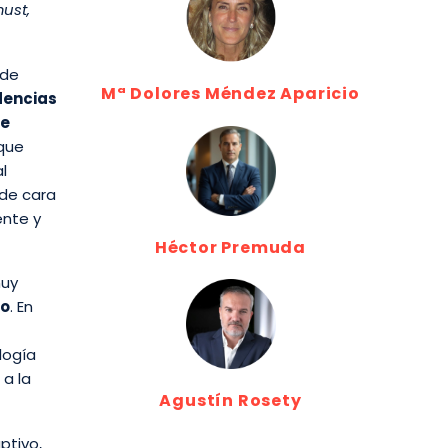
ust,
 de
Mª Dolores Méndez Aparicio
idencias
te
 que
l
 de cara
ente y
Héctor Premuda
muy
to
. En
logía
 a la
Agustín Rosety
ptivo,