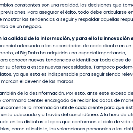
cambios constantes son una realidad, las decisiones que to
previsiones. Para asegurar el éxito, todo debe articularse e
de mostrar las tendencias a seguir y respaldar aquellas resp
umbo de un negocio.
 la calidad de la información, y para ello la innovación 
ferencial adecuado a las necesidades de cada cliente en un
cto, el Big Data ha adquirido una especial importancia,
ara conocer nuevas tendencias e identificar toda clase de
ar su oferta a estas nuevas necesidades. Tampoco podem
 datos, ya que esta es indispensable para seguir siendo rele
s marcan el devenir de las marcas.
también de la desinformación. Por esto, ante este exceso de
is y Command Center encargado de recibir los datos de man
ir únicamente la información útil de cada cliente para que és
nto adecuado y a través del canal idóneo. A la hora de af
do en las distintas etapas que conforman el ciclo de vida 
les, como el instinto, las valoraciones personales o las dist