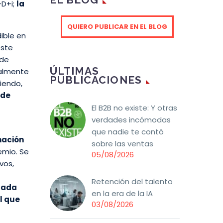
+D+i;
la
QUIERO PUBLICAR EN EL BLOG
ible en
este
 de
ÚLTIMAS
ialmente
PUBLICACIONES
iendo,
 de
El B2B no existe: Y otras
verdades incómodas
que nadie te contó
mación
sobre las ventas
emio. Se
05/08/2026
vos,
Retención del talento
cada
en la era de la IA
l que
03/08/2026