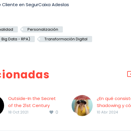
de Cliente en SegurCaixa Adeslas
alidad
Personalización
 Big Data - RPA)
Transformación Digital
cionadas
Outside-In the Secret
¿En qué consist
of the 21st Century
Shadowing y c
0
Leading Companies
aplicarlo?
18 Oct 2021
10 Abr 2024
Este libro, creado por
¿En qué consist
Steve Towers, es un
Shadowing y c