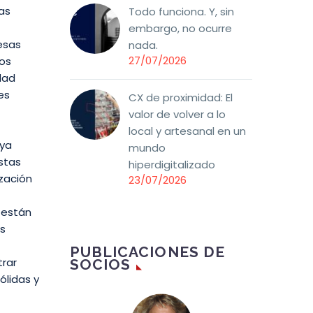
as
Todo funciona. Y, sin
embargo, no ocurre
esas
nada.
27/07/2026
los
dad
es
CX de proximidad: El
valor de volver a lo
local y artesanal en un
 ya
mundo
stas
hiperdigitalizado
zación
23/07/2026
s están
as
PUBLICACIONES DE
trar
SOCIOS
ólidas y