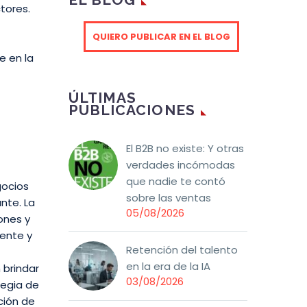
tores.
QUIERO PUBLICAR EN EL BLOG
e en la
ÚLTIMAS
PUBLICACIONES
El B2B no existe: Y otras
verdades incómodas
que nadie te contó
gocios
sobre las ventas
nte. La
05/08/2026
ones y
iente y
Retención del talento
en la era de la IA
 brindar
03/08/2026
tegia de
ción de