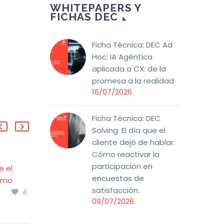
WHITEPAPERS Y
FICHAS DEC
Ficha Técnica: DEC Ad
Hoc: IA Agéntica
aplicada a CX: de la
promesa a la realidad
16/07/2026
Ficha Técnica: DEC
Solving: El día que el
cliente dejó de hablar.
Cómo reactivar la
participación en
e el
El arte de influir sin
encuestas de
ómo
coartar: nudges en el
satisfacción.
4
5
customer journey
05 Mar 2026
09/07/2026
e el
En el mundo de la
ómo
experiencia de cliente