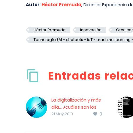
Autor:
Héctor Premuda
, Director Experiencia 
Héctor Premuda
Innovación
Omnican
Tecnología (AI - chatbots - ioT - machine learning -
Entradas rela
La digitalización y más
allá… ¿cuáles son los
0
beneficios para el
21 May 2019
cliente?
La digitalización y más