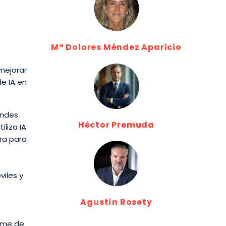
Mª Dolores Méndez Aparicio
mejorar
de IA en
andes
Héctor Premuda
liza IA
ra para
iles y
Agustín Rosety
orme de