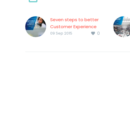
Seven steps to better
Customer Experience
0
Management
09 Sep 2015
Informe realizado por
la consultora KPGM
que muestra siete
pasos para mejorar la
Experiencia de Cliente
y conseguir un
crecimiento rentable.