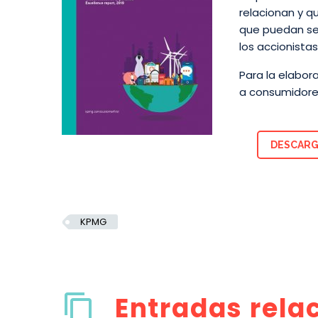
relacionan y q
que puedan seg
los accionistas
Para la elabor
a consumidores
DESCARG
KPMG
Entradas rela