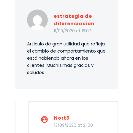
cambiando sus
expectativas de
estrategia de
engagement con las
diferenciacion
marcas. ¿Qué es lo que
importa a los
11/09/2020 at 19:07
consumidores hoy?
Artículo de gran utilidad que refleja
¿Qué esperan de las
el cambio de comportamiento que
marcas de ahora en
está habiendo ahora en los
adelante? ¿Cómo
clientes. Muchísimas gracias y
pueden los
saludos
profesionales de
marketing satisfacer
mejor esas
expectativas?
Nort3
13/09/2020 at 21:00