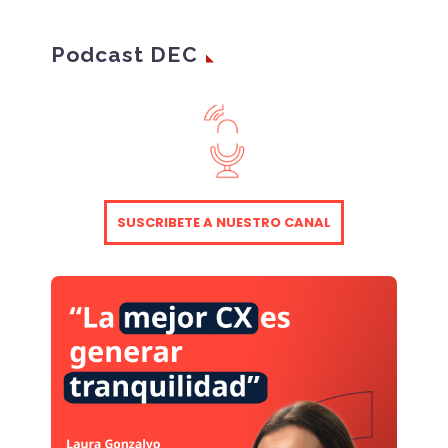
relacionan y qué
medidas están
Podcast DEC
llevando a cabo las
empresas para
garantizar que puedan
seguir cumpliendo las
expectativas y al
mismo tiempo ofrecer
valor a los accionistas.
SUSCRIBETE A NUESTRO CANAL
Para la elaboración del
informe, se han llevado
a cabo más de 84.000
encuestas a
consumidores, de 20
países distintos.