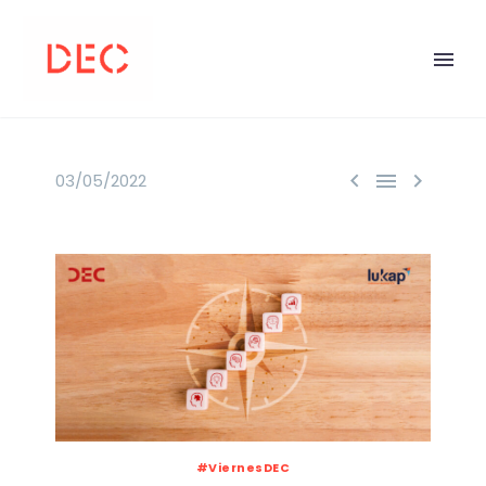



03/05/2022
#ViernesDEC