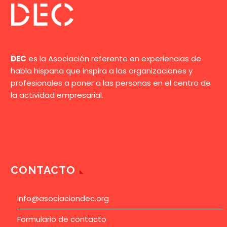
la multitud de
utilidades que brinda la
navaja suiza; haciendo
un simil con cantidad
DEC
es la Asociación referente en experiencias de
de multiusos que
habla hispana que inspira a las organizaciones y
proporciona el
profesionales a poner a las personas en el centro de
customer journey.
la actividad empresarial.
CONTACTO
info@asociaciondec.org
Formulario de contacto