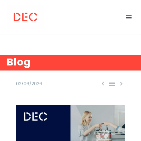
Blog



02/06/2026