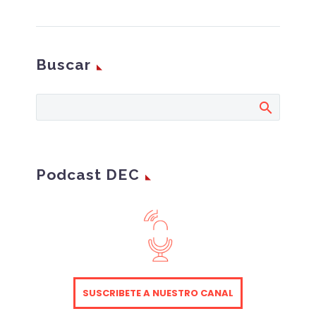
Data Analytics y Valor
del empleado
El 22 de abril, La
Buscar
Asociación DEC y
MADISON celebraron el
Workshop titulado
“Analizando el impacto
en el negocio de la CX:
Omnicanalidad, Data
Analytics y Valor del
Podcast DEC
empleado” con el
objetivo de profundizar
en las necesidades
actuales relacionadas
con la Experiencia de
Cliente y en compartir
las claves para
SUSCRIBETE A NUESTRO CANAL
evolucionar los