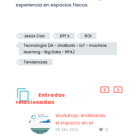
experiencia en espacios físicos.
Jesús Cao
KPI´s
ROI
Tecnología (AI - chatbots - ioT - machine
learning - Big Data - RPA)
Tendencias
Entradas
relacionadas
Workshop: Analizando
el impacto en el
0
negocio de la
05 Abr 2021
CX: Omnicanalidad,