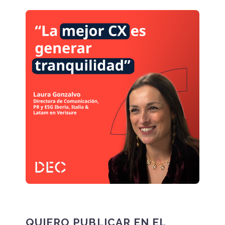
programas de Voz del
Cliente en base al
grado de madurez de
CX de cada
organización.
QUIERO PUBLICAR EN EL