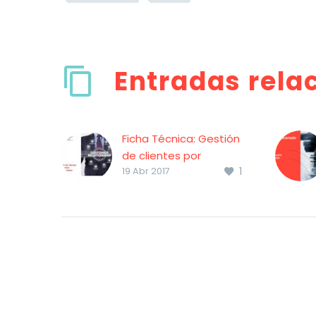
Entradas rela
Ficha Técnica: Gestión
de clientes por
1
terceros
19 Abr 2017
subcontratados
Ficha Técnica: Gestión
de clientes por
terceros
subcontratados
Muchas compañías
externalizan parte de
sus servicios en busca