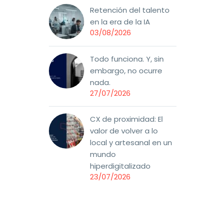
y
Retención del talento
tras
en la era de la IA
or un
03/08/2026
de
riencias
Todo funciona. Y, sin
o que
embargo, no ocurre
ima. Y
nada.
hace no
27/07/2026
n
otros
CX de proximidad: El
s
valor de volver a lo
local y artesanal en un
mundo
hiperdigitalizado
23/07/2026