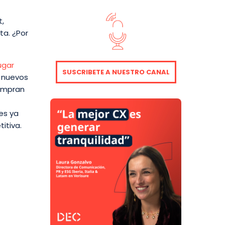
t,
ta. ¿Por
ugar
SUSCRIBETE A NUESTRO CANAL
s nuevos
compran
les ya
itiva.