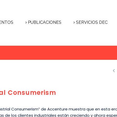
ENTOS
PUBLICACIONES
SERVICIOS DEC

ial Consumerism
dustrial Consumerism” de Accenture muestra que en esta era
as de los clientes industriales están creciendo y ahora esp