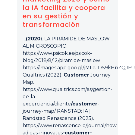
la IA facilita y coopera
en su gestión y
transformación
…
(2020
). LA PIRÁMIDE DE MASLOW
AL MICROSCOPIO.
https://www.psicok.es/psicok-
blog/2018/8/12/piramide-maslow
https://images.app.goo.gl/jMLeJDS9kHnZQJF
Qualtrics (2022).
Customer
Journey
Map.
https://www.qualtrics.com/es/gestion-
de-la-
experciencia/cliente
/customer
-
journey-map/ RANSTAD: IA |
Randstad Renascence (2025).
https://www.renascence.io/journal/how-
adidas-innovates
-customer-