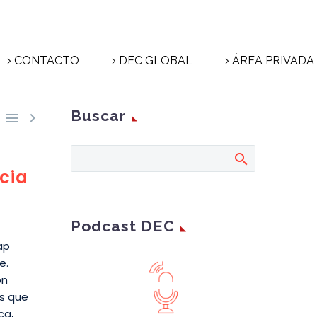
CONTACTO
DEC GLOBAL
ÁREA PRIVADA
Buscar


ncia
Podcast DEC
ap
e.
ón
as que
ca,