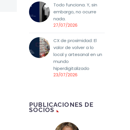
Todo funciona. Y, sin
Para demostrar cómo
embargo, no ocurre
la inversión en CX es
nada.
esencial para tener un
27/07/2026
equilibrio económico, la
Asociación DEC ha
CX de proximidad: El
dedicado un nuevo
valor de volver a lo
Viernes DEC a tratar
local y artesanal en un
exclusivamente este
mundo
asunto.
hiperdigitalizado
23/07/2026
PUBLICACIONES DE
SOCIOS