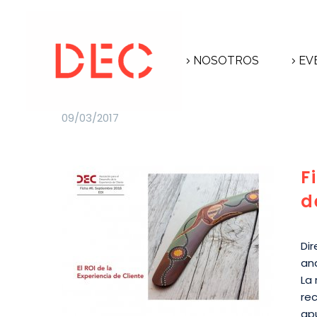
NOSOTROS
EV
09/03/2017
F
d
Di
ana
La 
re
ap