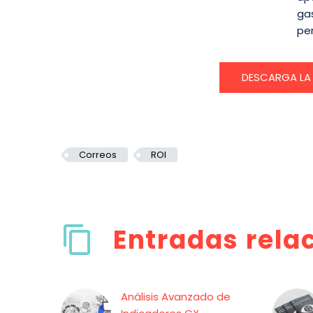
ga
pe
DESCARGA LA 
Correos
ROI
Entradas rela
Análisis Avanzado de