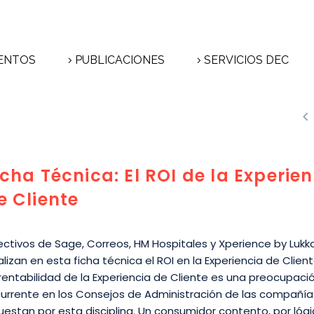
ENTOS
PUBLICACIONES
SERVICIOS DEC

icha Técnica: El ROI de la Experie
e Cliente
rectivos de Sage, Correos, HM Hospitales y Xperience by Lukk
lizan en esta ficha técnica el ROI en la Experiencia de Client
rentabilidad de la Experiencia de Cliente es una preocupaci
currente en los Consejos de Administración de las compañí
uestan por esta disciplina. Un consumidor contento, por lógi