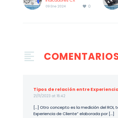
Indicadores CX
0
DEC y Stiga presentan
09 Ene 2024
el próximo 1 de
febrero un Análisis
Avanzado de
Indicadores CX, que
posicionan a las
principales compañías
en España utilizando
COMENTARIO
como referencia
indicadores de
Experiencia de Cliente.
Tipos de relación entre Experienci
21/11/2023 at 16:42
[…] Otro concepto es la medición del ROI, t
Experiencia de Cliente” elaborada por […]