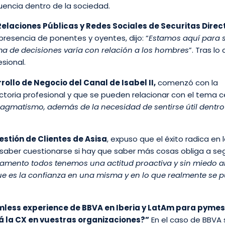
uencia dentro de la sociedad.
elaciones Públicas y Redes Sociales de Securitas Direct
presencia de ponentes y oyentes, dijo: “
Estamos aquí para 
ma de decisiones varía con relación a los hombres
”. Tras lo 
esional.
llo de Negocio del Canal de Isabel II,
comenzó con la
ectoria profesional y que se pueden relacionar con el tema c
agmatismo, además de la necesidad de sentirse útil dentro
stión de Clientes de Asisa
, expuso que el éxito radica en 
 saber cuestionarse si hay que saber más cosas obliga a seg
tamento todos tenemos una actitud proactiva y sin miedo a
e es la confianza en una misma y en lo que realmente se 
mless experience de BBVA en Iberia y LatAm para pymes
á la CX en vuestras organizaciones?”
En el caso de BBVA 