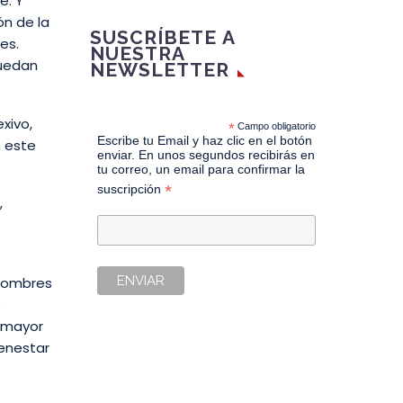
e. Y
ón de la
SUSCRÍBETE A
es.
NUESTRA
puedan
NEWSLETTER
xivo,
*
Campo obligatorio
Escribe tu Email y haz clic en el botón
 este
enviar. En unos segundos recibirás en
tu correo, un email para confirmar la
*
suscripción
,
 hombres
e
n mayor
ienestar