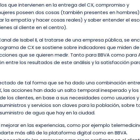
es los que intervienen en la entrega del CX, compromiso y
 mujeres poseen dos cosas (también presentes en hombres)
r la empatía y hacer cosas reales) y saber entender el esc
enes al cliente en el centro).
 Canal de Isabel II, al tratarse de una empresa pública, se en
 programa de CX se sostiene sobre indicadores que miden d
ciones que se quieren medir. Tanto para BBVA como para As
n entre los resultados de este análisis y la satisfacción par
ctado de tal forma que se ha dado una combinación entre
 CX, las acciones han dado un salto temporal inesperado y los
n de los clientes, en base a sus necesidades como usuarios y
uministros y servicios son claves para la población, sobre 
o suministro de agua que hay en la ciudad.
ra mejorar en las experiencias, como por ejemplo telemedicin
udarte más allá de la plataforma digital como en BBVA.