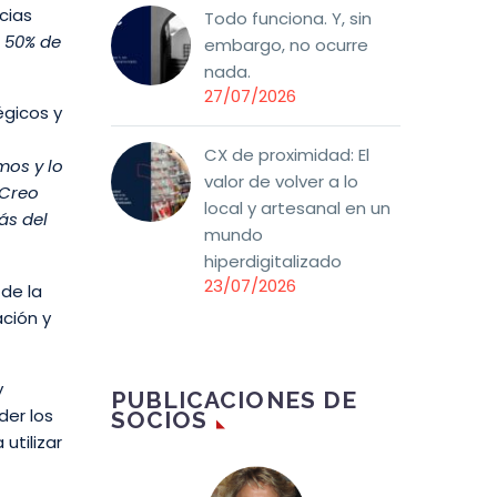
cias
Todo funciona. Y, sin
l 50% de
embargo, no ocurre
nada.
27/07/2026
égicos y
CX de proximidad: El
mos y lo
valor de volver a lo
 Creo
local y artesanal en un
ás del
mundo
hiperdigitalizado
23/07/2026
 de la
ación y
y
PUBLICACIONES DE
der los
SOCIOS
utilizar