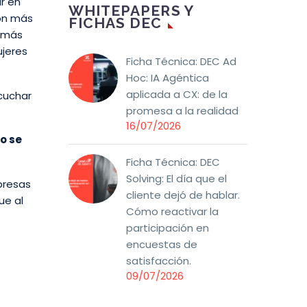
r en
WHITEPAPERS Y
Son más
FICHAS DEC
s más
ujeres
Ficha Técnica: DEC Ad
Hoc: IA Agéntica
aplicada a CX: de la
cuchar
promesa a la realidad
16/07/2026
o se
Ficha Técnica: DEC
Solving: El día que el
presas
cliente dejó de hablar.
ue al
Cómo reactivar la
participación en
encuestas de
satisfacción.
09/07/2026