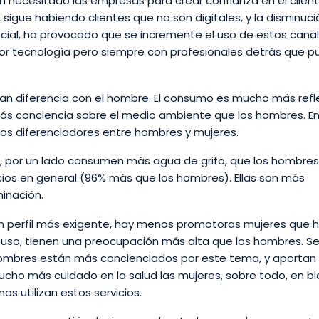
an necesitado las empresas para crear confianza en el client
 sigue habiendo clientes que no son digitales, y la disminuci
ocial, ha provocado que se incremente el uso de estos canal
ejor tecnología pero siempre con profesionales detrás que 
.
n diferencia con el hombre. El consumo es mucho más refle
 conciencia sobre el medio ambiente que los hombres. En
os diferenciadores entre hombres y mujeres.
id, por un lado consumen más agua de grifo, que los hombres
ios en general (96% más que los hombres). Ellas son más
minación.
s un perfil más exigente, hay menos promotoras mujeres que
l uso, tienen una preocupación más alta que los hombres. S
os hombres están más concienciados por este tema, y aporta
mucho más cuidado en la salud las mujeres, sobre todo, en b
s utilizan estos servicios.