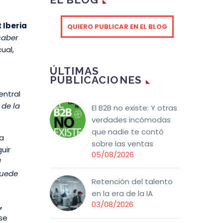
 Iberia
QUIERO PUBLICAR EN EL BLOG
saber
cual,
ÚLTIMAS
PUBLICACIONES
entral
 de la
El B2B no existe: Y otras
verdades incómodas
que nadie te contó
la
sobre las ventas
uir
05/08/2026
l
puede
Retención del talento
en la era de la IA
03/08/2026
,
se