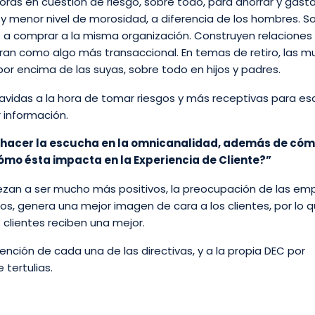
ras en cuestión de riesgo, sobre todo, para ahorrar y gasta
o y menor nivel de morosidad, a diferencia de los hombres. 
 a comprar a la misma organización. Construyen relacione
ran como algo más transaccional. En temas de retiro, las m
or encima de las suyas, sobre todo en hijos y padres.
vidas a la hora de tomar riesgos y más receptivas para es
 información.
hacer la escucha en la omnicanalidad, además de cóm
cómo ésta impacta en la Experiencia de Cliente?”
zan a ser mucho más positivos, la preocupación de las em
os, genera una mejor imagen de cara a los clientes, por lo q
s clientes reciben una mejor.
nción de cada una de las directivas, y a la propia DEC por
 tertulias.