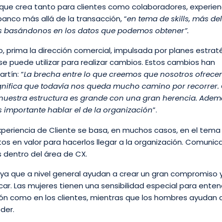
a que crea tanto para clientes como colaboradores, experien
banco más allá de la transacción, “
en tema de skills, más de
es basándonos en los datos que podemos obtener”.
, prima la dirección comercial, impulsada por planes estrat
ue se puede utilizar para realizar cambios. Estos cambios han
rtín: “
La brecha entre lo que creemos que nosotros ofrece
ignifica que todavía nos queda mucho camino por recorrer.
estra estructura es grande con una gran herencia. Adem
 importante hablar el de la organización
”.
Experiencia de Cliente se basa, en muchos casos, en el tema
os en valor para hacerlos llegar a la organización. Comunic
s dentro del área de CX.
ya que a nivel general ayudan a crear un gran compromiso 
car. Las mujeres tienen una sensibilidad especial para enten
n como en los clientes, mientras que los hombres ayudan a 
oder.