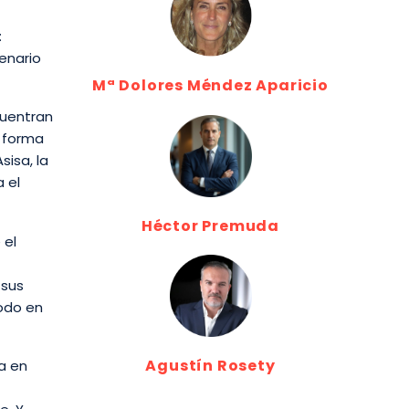
:
enario
Mª Dolores Méndez Aparicio
cuentran
e forma
isa, la
a el
Héctor Premuda
 el
 sus
todo en
Agustín Rosety
a en