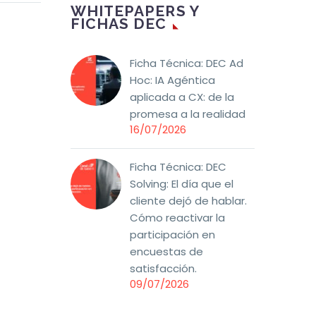
cio? El
socio DEC, sobre el
WHITEPAPERS Y
FICHAS DEC
g,
comportamiento y la
ido
fidelidad de los
PDCA
clientes en la banca
Ficha Técnica: DEC Ad
-Act),
minoritaria.
Hoc: IA Agéntica
enta de
aplicada a CX: de la
da para
promesa a la realidad
inua de
16/07/2026
ductos.
Ficha Técnica: DEC
r el
Solving: El día que el
cliente dejó de hablar.
e W.
Cómo reactivar la
 y se
participación en
en un
encuestas de
al en la
satisfacción.
dad. Su
09/07/2026
ca
s