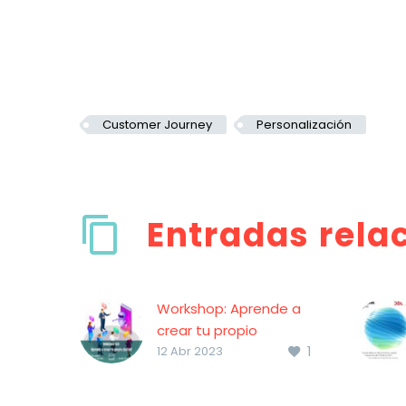
Customer Journey
Personalización
Entradas rela
Workshop: Aprende a
crear tu propio
1
chatbot
12 Abr 2023
El próximo 27 de abril
se celebra este