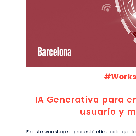
#Works
IA Generativa para e
usuario y m
En este workshop se presentó el impacto que la 