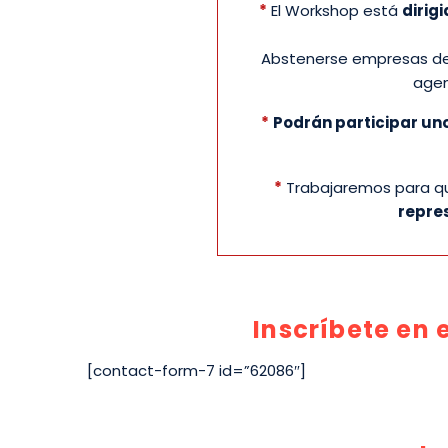
*
El Workshop está
dirig
Abstenerse empresas de 
agen
*
Podrán participar uno
*
Trabajaremos para 
repre
Inscríbete en
[contact-form-7 id=”62086″]