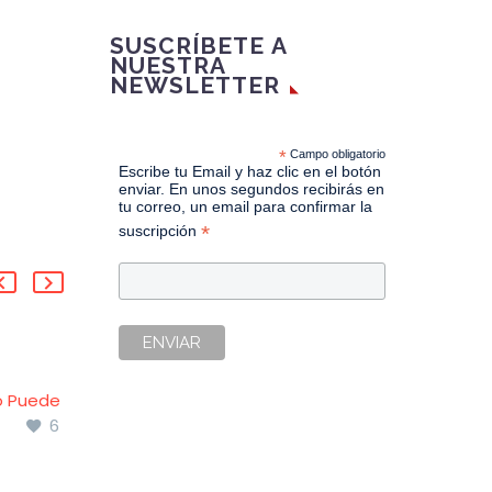
SUSCRÍBETE A
NUESTRA
NEWSLETTER
*
Campo obligatorio
Escribe tu Email y haz clic en el botón
enviar. En unos segundos recibirás en
tu correo, un email para confirmar la
*
suscripción
Customer behavior
o Puede
and loyalty in retail
6
0
ocio?
banking
02 Mar 2016
Informe realizado por
o Puede
la consultora Bain,