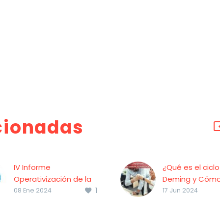
cionadas
IV Informe
¿Qué es el ciclo
Operativización de la
Deming y Cóm
1
Experiencia de Cliente
Mejorar tu Neg
08 Ene 2024
17 Jun 2024
B2C
¿Qué es el ciclo
DEC y Deloitte Degital,
Deming y Cóm