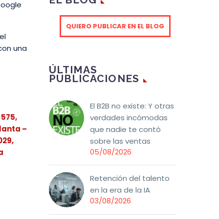
Google
QUIERO PUBLICAR EN EL BLOG
el
 con una
ÚLTIMAS
PUBLICACIONES
El B2B no existe: Y otras
 575,
verdades incómodas
Planta –
que nadie te contó
029,
sobre las ventas
05/08/2026
a
Retención del talento
en la era de la IA
03/08/2026