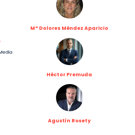
Mª Dolores Méndez Aparicio
o
 Media
Héctor Premuda
Agustín Rosety