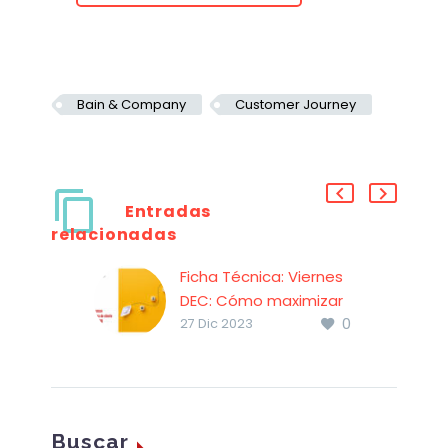
Bain & Company
Customer Journey
Entradas
relacionadas
Ficha Técnica: Viernes
DEC: Cómo maximizar
0
la experiencia de
27 Dic 2023
cliente en entornos
B2B
Ficha técnica del
Viernes DEC: Cómo
Buscar
maximizar la