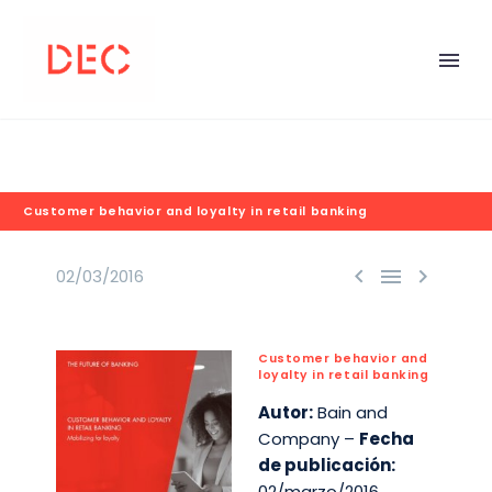
Customer behavior and loyalty in retail banking



02/03/2016
Customer behavior and
loyalty in retail banking
Autor:
Bain and
Company –
Fecha
de publicación:
02/marzo/2016