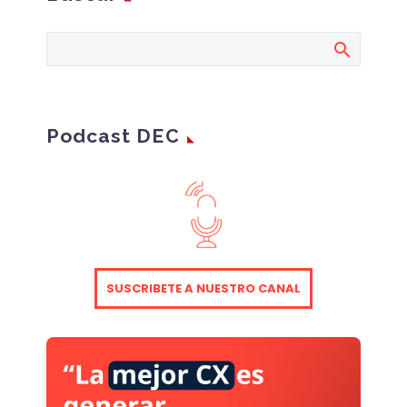
experiencia de cliente
en entornos B2B (PDF)
celebrado el pasado 17
de noviembre de 2023,
de forma presencial en
C/ Caballero de
Podcast DEC
Gracia, 28-30, 28013
Madrid. Sede de
Cecabank.
SUSCRIBETE A NUESTRO CANAL