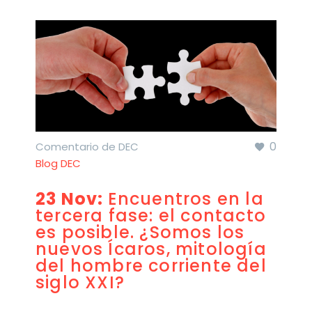
0
Comentario de DEC
Blog DEC
23 Nov:
Encuentros en la
tercera fase: el contacto
es posible. ¿Somos los
nuevos Ícaros, mitología
del hombre corriente del
siglo XXI?