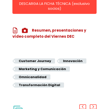
DESCARGA LA FICHA TÉCNICA (exclusivo
socios)




Resumen, presentaciones y
vídeo completo del Viernes DEC
Customer Journey
Innovación
Marketing y Comunicación
Omnicanalidad
Transformación Digital