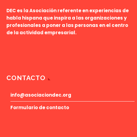
directa con sus
DEC
es la Asociación referente en experiencias de
clientes. Funciona
habla hispana que inspira a las organizaciones y
como la versión
profesionales a poner a las personas en el centro
personal de
de la actividad empresarial.
Whatsapp, mismo
diseño e interfaz y de
fácil utilización. Con
la cuenta de
empresa de
WhatsApp se podrá
tener un contacto
CONTACTO
más cercano con el
cliente, utilizándola
info@asociaciondec.org
como chat para
resolver cualquier
Formulario de contacto
duda y mejorar la
experiencia del
cliente. Si aún no la
has…