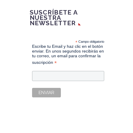
 pesada
SUSCRÍBETE A
a
NUESTRA
dio
NEWSLETTER
hacían
s
 los
*
Campo obligatorio
Escribe tu Email y haz clic en el botón
s del
enviar. En unos segundos recibirás en
s
tu correo, un email para confirmar la
*
suscripción