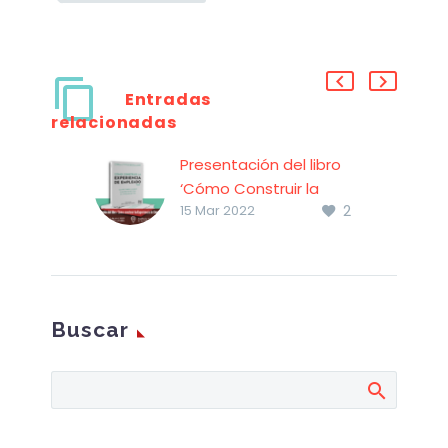
Entradas
relacionadas
Presentación del libro
‘Cómo Construir la
2
Experiencia de
15 Mar 2022
Empleado’
Buscar