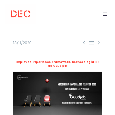



13/11/2020
Employee Experience Framework, metodología CX
de Guudjob